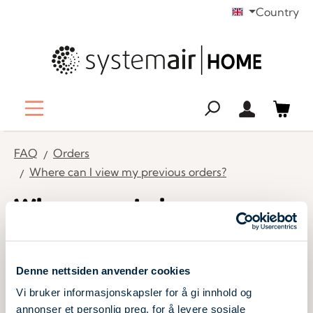
Country
in content
FAQ
Orders
Where can I view my previous orders?
Where can I view my
previous orders?
To view your orders, log in to your customer area with
Denne nettsiden anvender cookies
your user data and click on the "Orders" button. There
Vi bruker informasjonskapsler for å gi innhold og
you will find your orders with all relevant information
annonser et personlig preg, for å levere sosiale